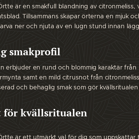
rtte är en smakfull blandning av citronmeliss,
sblad. Tillsammans skapar örterna en mjuk oc
 varva ner och njuta av en lugn stund innan läg
ig smakprofil
n erbjuder en rund och blommig karaktär från 
mynta samt en mild citrusnot från citronmeliss
rad och behaglig smak som gör kvällsritualen l
 för kvällsritualen
rtte är ett utmärkt val för dig som uppskattar