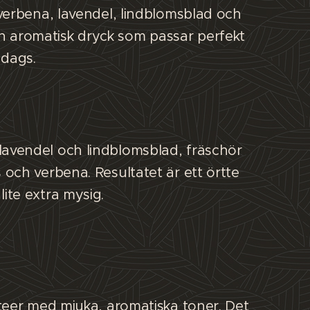
 verbena, lavendel, lindblomsblad och
h aromatisk dryck som passar perfekt
gdags.
lavendel och lindblomsblad, fräschör
 och verbena. Resultatet är ett örtte
ite extra mysig.
 teer med mjuka, aromatiska toner. Det