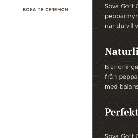
Sova Gott Ö
BOKA TE-CEREMONI
pepparmynt
när du vill
Naturl
Blandninge
från peppar
med balanse
Perfekt
Sova Gott Ö