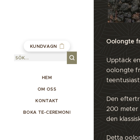
Oolongte fr
KUNDVAGN
Upptäck en 
oolongte fr
HEM
teentusiast
OM OSS
Den eftertr
KONTAKT
200 meter d
BOKA TE-CEREMONI
den klassis
Detta oolon