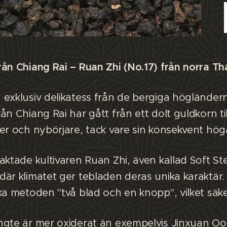
ån Chiang Rai – Ruan Zhi (No.17) från norra Th
exklusiv delikatess från de bergiga högländerna
ån Chiang Rai har gått från ett dolt guldkorn ti
er och nybörjare, tack vare sin konsekvent höga 
aktade kultivaren Ruan Zhi, även kallad Soft Ste
är klimatet ger tebladen deras unika karaktär.
ka metoden "två blad och en knopp", vilket säker
gte är mer oxiderat än exempelvis Jinxuan Oolon