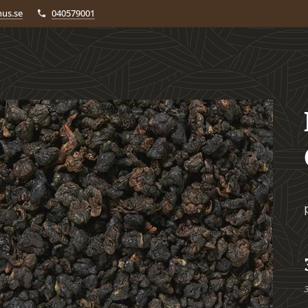
us.se
040579001