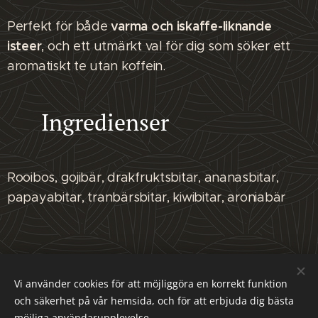
varma och iskaffe-liknande
Perfekt för både
isteer
, och ett utmärkt val för dig som söker ett
aromatiskt te utan koffein.
🌿 Ingredienser
Rooibos, gojibär, drakfruktsbitar, ananasbitar,
papayabitar, tranbärsbitar, kiwibitar, aroniabär
Malmö Tehus - Mariedalsvägen 29, 21745 Malmö , Sverige
Vi använder cookies för att möjliggöra en korrekt funktion
och säkerhet på vår hemsida, och för att erbjuda dig bästa
FACEBOOK
Cookies
möjliga användarupplevelse.