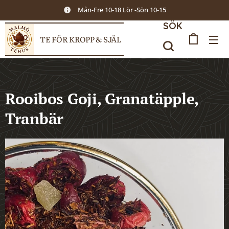
Mån-Fre 10-18 Lör -Sön 10-15
SÖK
TE FÖR KROPP & SJÄL
Rooibos Goji, Granatäpple,
Tranbär