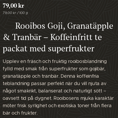
79,00
kr
79,00 kr / 100 g
⭐ Rooibos Goji, Granatäpple
& Tranbär – Koffeinfritt te
packat med superfrukter
Upplev en fräsch och fruktig rooibosblandning
fylld med smak från superfrukter som gojibär,
granatäpple och tranbär. Denna koffeinfria
teblandning passar perfekt när du vill njuta av
något smakrikt, balanserat och naturligt sött –
oavsett tid på dygnet. Rooibosens mjuka karaktär
möter frisk syrlighet och exotiska toner från flera
bär och frukter.