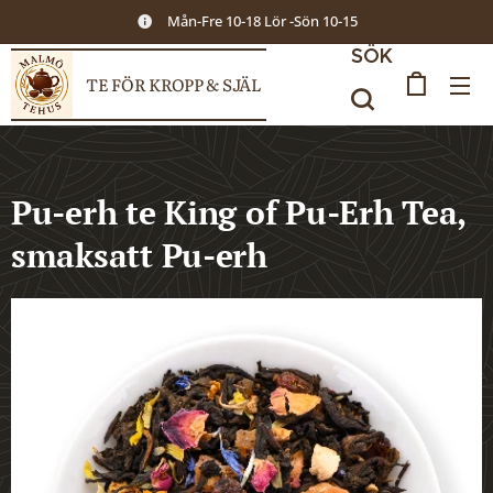
Mån-Fre 10-18 Lör -Sön 10-15
SÖK
TE FÖR KROPP & SJÄL
Pu-erh te King of Pu-Erh Tea,
smaksatt Pu-erh