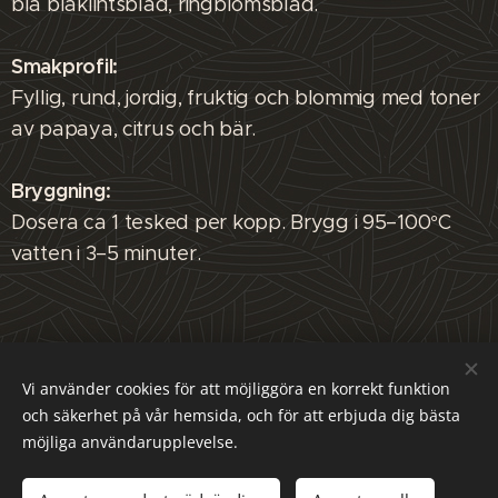
blå blåklintsblad, ringblomsblad.
Smakprofil:
Fyllig, rund, jordig, fruktig och blommig med toner
av papaya, citrus och bär.
Bryggning:
Dosera ca 1 tesked per kopp. Brygg i 95–100°C
vatten i 3–5 minuter.
Malmö Tehus - Mariedalsvägen 29, 21745 Malmö , Sverige
Vi använder cookies för att möjliggöra en korrekt funktion
och säkerhet på vår hemsida, och för att erbjuda dig bästa
FACEBOOK
Cookies
möjliga användarupplevelse.