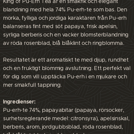
King of Pu-Erh Tea är en smakrik och elegant
blandning med hela 74% Pu-erh-te som bas. Den
mörka, fylliga och jordiga karaktären från Pu-erh
balanseras fint med söt papaya, frisk apelsin,
syrliga berberis och en vacker blomsterblandning
av röda rosenblad, blå blåklint och ringblomma.
Resultatet är ett aromatiskt te med djup, rundhet
och en fruktigt blommig avslutning. Ett perfekt val
för dig som vill upptäcka Pu-erh i en mjukare och
mer smakfull tappning.
Ingredienser:
Pu-erh-te 74%, papayabitar (papaya, rörsocker,
surhetsreglerande medel: citronsyra), apelsinskal,
berberis, arom, jordgubbsblad, röda rosenblad,