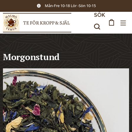
Mån-Fre 10-18 Lör -Sön 10-15
SÖK
TE FÖR KROPP & SJÄL
Morgonstund