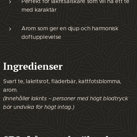
Perfekt för lakritsälskare som vill ha ett te
med karaktär
Arom som ger en djup och harmonisk
doftupplevelse
Ingredienser
Svart te, lakritsrot, fläderbär, kattfotsblomma,
arom.
(Innehåller lakrits – personer med högt blodtryck
bör undvika för högt intag.)