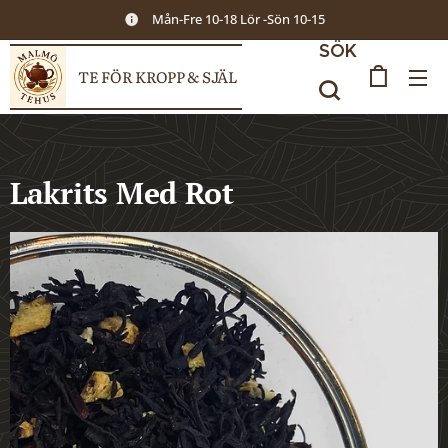
Mån-Fre 10-18 Lör -Sön 10-15
SÖK
TE FÖR KROPP & SJÄL
Lakrits Med Rot