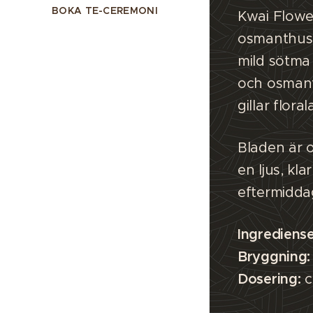
BOKA TE-CEREMONI
Kwai Flowe
osmanthusb
mild sötma 
och osmant
gillar flor
Bladen är 
en ljus, kl
eftermiddag
Ingrediense
Bryggning:
Dosering:
c