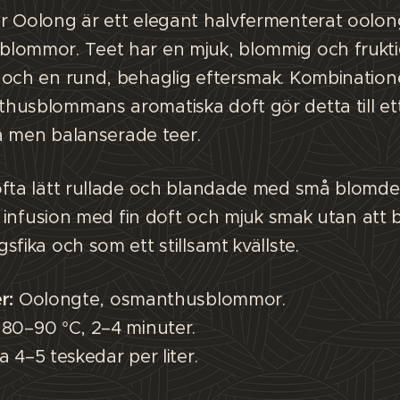
r Oolong är ett elegant halvfermenterat oolon
lommor. Teet har en mjuk, blommig och fruktig 
och en rund, behaglig eftersmak. Kombinatione
husblommans aromatiska doft gör detta till et
ala men balanserade teer.
ofta lätt rullade och blandade med små blomdel
ar infusion med fin doft och mjuk smak utan att b
sfika och som ett stillsamt kvällste.
r:
Oolongte, osmanthusblommor.
80–90 °C, 2–4 minuter.
a 4–5 teskedar per liter.