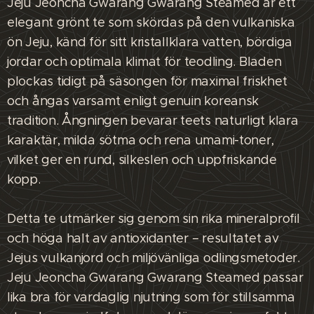
Jeju Jeoncha Gwarang Gwarang Steamed är ett
elegant grönt te som skördas på den vulkaniska
ön Jeju, känd för sitt kristallklara vatten, bördiga
jordar och optimala klimat för teodling. Bladen
plockas tidigt på säsongen för maximal friskhet
och ångas varsamt enligt genuin koreansk
tradition. Ångningen bevarar teets naturligt klara
karaktär, milda sötma och rena umami-toner,
vilket ger en rund, silkeslen och uppfriskande
kopp.
Detta te utmärker sig genom sin rika mineralprofil
och höga halt av antioxidanter – resultatet av
Jejus vulkanjord och miljövänliga odlingsmetoder.
Jeju Jeoncha Gwarang Gwarang Steamed passar
lika bra för vardaglig njutning som för stillsamma