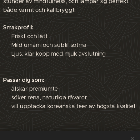
stunder av mindfulness, och lämpar sig perfekt
både varmt och kallbryggt.
Smakprofil:
🌱 Friskt och lätt
🌾 Mild umami och subtil sötma
🍃 Ljus, klar kopp med mjuk avslutning
Passar dig som:
✔ älskar premiumte
✔ söker rena, naturliga råvaror
✔ vill upptäcka koreanska teer av högsta kvalitet