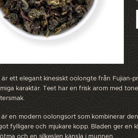
är ett elegant kinesiskt oolongte från Fujian-p
ämiga karaktär. Teet har en frisk arom med toner
ftersmak.
n är en modern oolongsort som kombinerar den
t fylligare och mjukare kopp. Bladen ger en k
sötma och en silkeslen känsla i munnen.