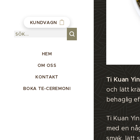
KUNDVAGN
HEM
OM OSS
KONTAKT
Ti Kuan Yin
BOKA TE-CEREMONI
och lätt kr
behaglig e
Ti Kuan Yi
med en någo
smak, lätt 