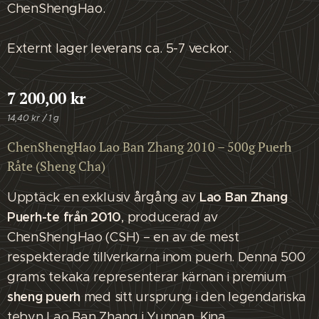
ChenShengHao.
Externt lager leverans ca. 5-7 veckor.
7 200,00
kr
14,40 kr / 1 g
ChenShengHao Lao Ban Zhang 2010 – 500g Puerh
Råte (Sheng Cha)
Lao Ban Zhang
Upptäck en exklusiv årgång av
Puerh-te från 2010
, producerad av
ChenShengHao (CSH) – en av de mest
respekterade tillverkarna inom puerh. Denna 500
grams tekaka representerar kärnan i premium
sheng puerh
med sitt ursprung i den legendariska
tebyn Lao Ban Zhang i Yunnan, Kina.