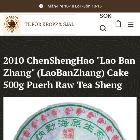
Mån-Fre 10-18 Lör -Sön 10-15
SÖK
TE FÖR KROPP & SJÄL
2010 ChenShengHao "Lao Ban
Zhang" (LaoBanZhang) Cake
500g Puerh Raw Tea Sheng