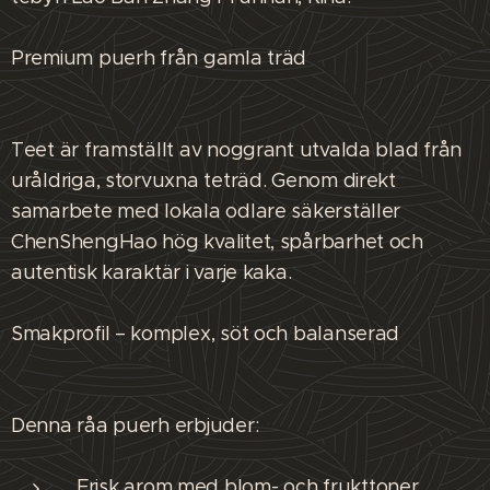
Premium puerh från gamla träd
Teet är framställt av noggrant utvalda blad från
uråldriga, storvuxna teträd. Genom direkt
samarbete med lokala odlare säkerställer
ChenShengHao hög kvalitet, spårbarhet och
autentisk karaktär i varje kaka.
Smakprofil – komplex, söt och balanserad
Denna råa puerh erbjuder:
Frisk arom med blom- och frukttoner