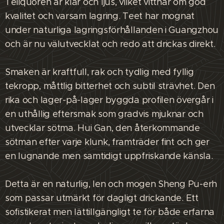
Teliquoren är klar och ljus, vilket vittnar om god
kvalitet och varsam lagring. Teet har mognat
under naturliga lagringsförhållanden i Guangzhou
och är nu välutvecklat och redo att drickas direkt.
Smaken är kraftfull, rak och tydlig med fyllig
tekropp, måttlig bitterhet och subtil strävhet. Den
rika och lager-på-lager byggda profilen övergår i
en uthållig eftersmak som gradvis mjuknar och
utvecklar sötma. Hui Gan, den återkommande
sötman efter varje klunk, framträder fint och ger
en lugnande men samtidigt uppfriskande känsla.
Detta är en naturlig, len och mogen Sheng Pu-erh
som passar utmärkt för dagligt drickande. Ett
sofistikerat men lättillgängligt te för både erfarna