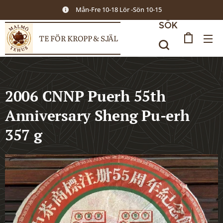
Mån-Fre 10-18 Lör -Sön 10-15
SÖK
TE FÖR KROPP & SJÄL
2006 CNNP Puerh 55th
Anniversary Sheng Pu-erh
357 g