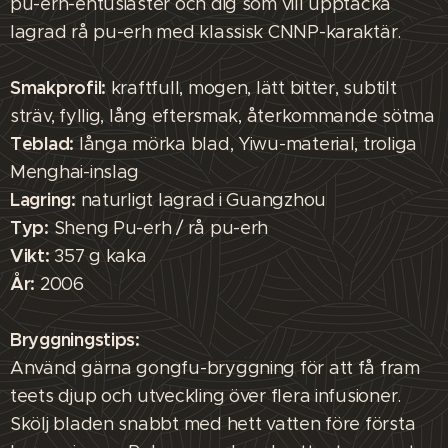
pu-erh-entusiaster och dig som vill upptäcka
lagrad rå pu-erh med klassisk CNNP-karaktär.
Smakprofil:
kraftfull, mogen, lätt bitter, subtilt
sträv, fyllig, lång eftersmak, återkommande sötma
Teblad:
långa mörka blad, Yiwu-material, troliga
Menghai-inslag
Lagring:
naturligt lagrad i Guangzhou
Typ:
Sheng Pu-erh / rå pu-erh
Vikt:
357 g kaka
År:
2006
Bryggningstips:
Använd gärna gongfu-bryggning för att få fram
teets djup och utveckling över flera infusioner.
Skölj bladen snabbt med hett vatten före första